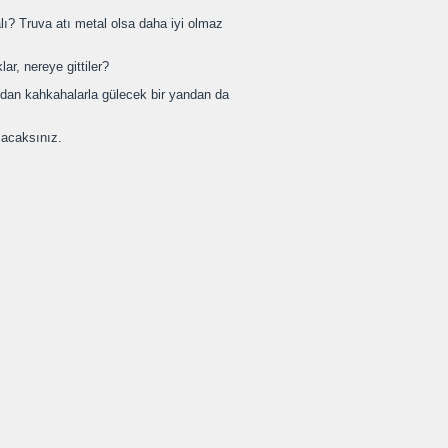
ı? Truva atı metal olsa daha iyi olmaz
ar, nereye gittiler?
ndan kahkahalarla gülecek bir yandan da
lacaksınız.