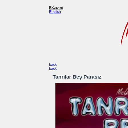
Ελληνικά
English
back
back
Tanrılar Beş Parasız