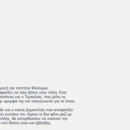
γγονή του παππού Φιλότιμου.
φασίζει να πάει βόλτα στην πόλη. Εκεί
Κοτσάνας και ο Τεμπελιάς, που μόλις τη
ν ομορφιά της και τσακώνονται για το ποιος
θει και ο κακός Δεμονελιάς που αποφασίζει
ει γυναίκα του. Άραγε οι δυο φίλοι μαζί με
ς πόλης, θα κατορθώσουν να σώσουν την
ι στο δάσος σώα και αβλαβής;